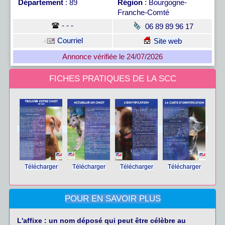
Département
: 89
Région
: Bourgogne-
Franche-Comté
- - -
06 89 89 96 17
Courriel
Site web
Annonce vérifiée le 24/07/2026
FICHES PRATIQUES DE LA SCC
Télécharger
Télécharger
Télécharger
Télécharger
POUR EN SAVOIR PLUS
L'affixe : un nom déposé qui peut être célèbre au