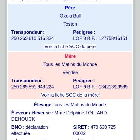
Père
Oxola Bull
Toston
Transpondeur
:
Pedigree
:
250 269 610 516 334
LOF 9 B.F. : 127758/16151
Voir la fiche SCC du père
Mère
Tous les Matins du Monde
Vendée
Transpondeur
:
Pedigree
:
250 269 591 948 224
LOF 9 B.F. : 134213/23989
Voir la fiche SCC de la mère
Élevage
Tous les Matins du Monde
Éleveur / éleveuse
: Mme Delphine TOLLARD-
DEHOUCK
BNO
: déclaration
SIRET
: 479 630 725
effectuée
00022