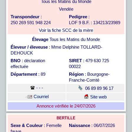
Tous les Matins du Monde
Vendée
Transpondeur
:
Pedigree
:
250 269 591 948 224
LOF 9 B.F. : 134213/23989
Voir la fiche SCC de la mère
Élevage
Tous les Matins du Monde
Éleveur / éleveuse
: Mme Delphine TOLLARD-
DEHOUCK
BNO
: déclaration
SIRET
: 479 630 725
effectuée
00022
Département
: 89
Région
: Bourgogne-
Franche-Comté
- - -
06 89 89 96 17
Courriel
Site web
Annonce vérifiée le 24/07/2026
BERTILLE
Sexe & Couleur
: Femelle
Naissance
: 06/07/2026
fauve