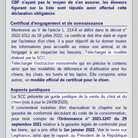
CBF n'ayant pas le moyen de s'en assurer, les éleveurs
figurant sur la liste sont réputés avoir effectué cette
déclaration obligatoire
.
Certificat d'engagement et de connaissance
Mentionné au V de l'article L. 214-8 et défini dans le décret n°
2022-1012 du 18 juillet 2022, ce certificat doit être daté et signé
par l'acheteur d'un chiot. il a pour objectif de lui donner toutes
les informations pour accueillir au mieux son animal, et de
l'engager à en respecter les besoins.
Télécharger le modèle
élaboré par la SCC
.
Télécharger l'instruction ministérielle
qui en précise le contenu
ainsi que les modalités de délivrance et d'utilisation pour les
chiens, les chats, les furets et les lapins. Elle comporte, entre
autres, un
modèle officiel de certificat pour le chien
.
Aspects juridiques
La SCC présente un
guide juridique de la vente du chiot et du
chien
(mis à jour le 24/09/2020).
Il conviendrait toutefois d'en réactualiser le chapitre sur la
garantie de conformité découlant du code de la consommation,
pour tenir compte de l'
Ordonnance n° 2021-1247 du 29
septembre 2021
relative à la garantie légale de conformité pour
les biens, qui a pris effet le
1er janvier 2022
. Voir le
texte sur
Legifrance
, ainsi que le
rapport au Président de la République