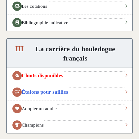
Les cotations
Bibliographie indicative
III
La carrière du bouledogue
français
Chiots disponibles
Étalons pour saillies
Adopter un adulte
Champions