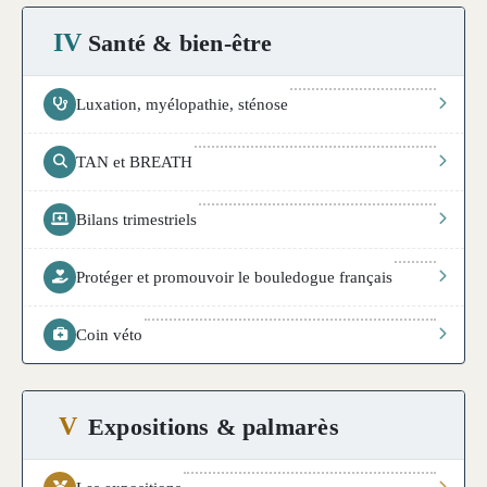
IV
Santé & bien-être
Luxation, myélopathie, sténose
TAN et BREATH
Bilans trimestriels
Protéger et promouvoir le bouledogue français
Coin véto
V
Expositions & palmarès